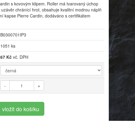
Cardin s kovovým klipem. Roller má tvarovaný úchop
uzávěr chránící hrot, obsahuje kvalitní modrou náplň
í kapse Pierre Cardin, dodáváno s certifikátem
B0300701IP3
1051 ks
67 Kč
vč. DPH
-
+