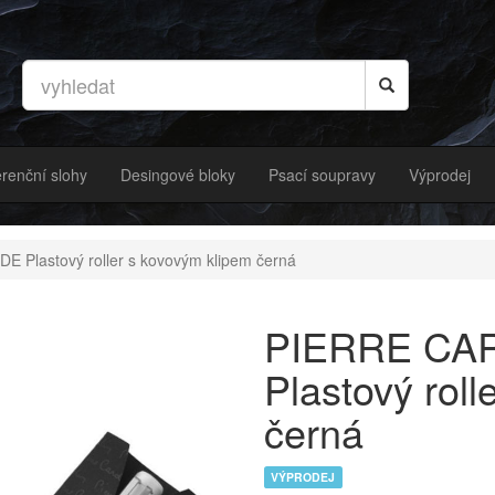
renční slohy
Desingové bloky
Psací soupravy
Výprodej
Plastový roller s kovovým klipem černá
PIERRE CA
Plastový rol
černá
VÝPRODEJ