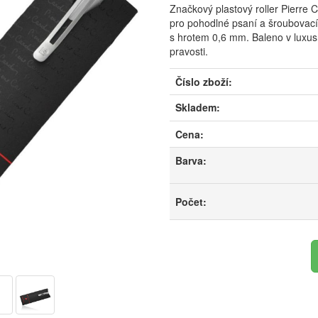
Značkový plastový roller Pierre 
pro pohodlné psaní a šroubovací 
s hrotem 0,6 mm. Baleno v luxusn
pravosti.
Číslo zboží:
Skladem:
Cena:
Barva:
Počet: