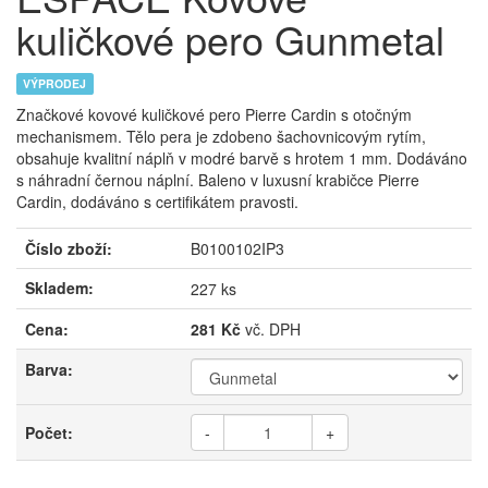
kuličkové pero Gunmetal
VÝPRODEJ
Značkové kovové kuličkové pero Pierre Cardin s otočným
mechanismem. Tělo pera je zdobeno šachovnicovým rytím,
obsahuje kvalitní náplň v modré barvě s hrotem 1 mm. Dodáváno
s náhradní černou náplní. Baleno v luxusní krabičce Pierre
Cardin, dodáváno s certifikátem pravosti.
Číslo zboží:
B0100102IP3
Skladem:
227 ks
Cena:
281 Kč
vč. DPH
Barva:
Počet:
-
+